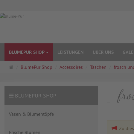
BLUMEPUR SHOP
LEISTUNGEN
ÜBER UNS
GALE
Startseite
BlumePur Shop
Accessoires
Taschen
frosch und
fro
BLUMEPUR SHOP
Vasen & Blumentöpfe
Zu diese
Frische Blumen