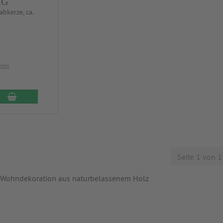
MG
abkerze, ca.
sten
Seite 1 von 1
 Wohndekoration aus naturbelassenem Holz