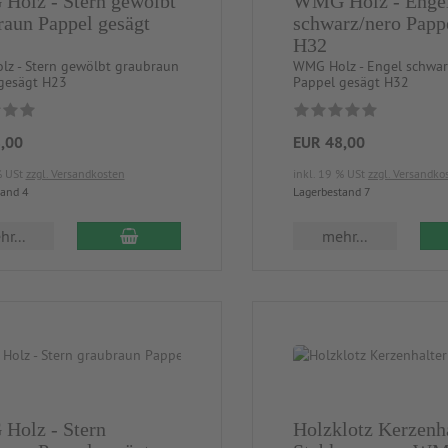
olz - Stern gewölbt
WMG Holz - Enge
raun Pappel gesägt
schwarz/nero Papp
H32
z - Stern gewölbt graubraun
WMG Holz - Engel schwar
gesägt H23
Pappel gesägt H32
,00
EUR 48,00
% USt
zzgl. Versandkosten
inkl. 19 % USt
zzgl. Versandko
tand 4
Lagerbestand 7
r...
mehr...
olz - Stern
Holzklotz Kerzenh