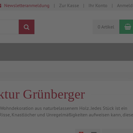
Newsletteranmeldung
Zur Kasse
Ihr Konto
Anmeld
Suchen
0 Artikel
ur Grünberger
ohndekoration aus naturbelassenem Holz. Jedes Stück ist ein
rt, Risse, Knastlöcher und Unregelmäßigkeiten aufweisen kann, dies