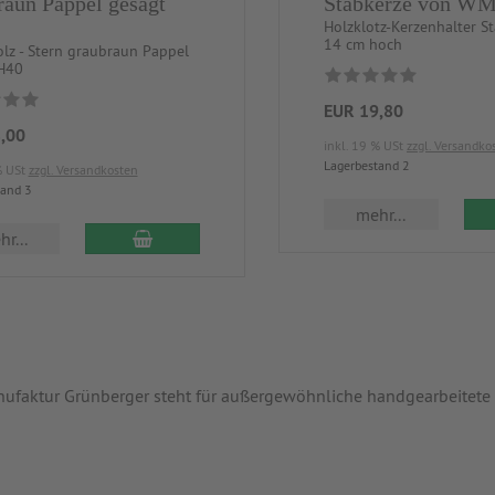
raun Pappel gesägt
Stabkerze von W
Holzklotz-Kerzenhalter St
14 cm hoch
z - Stern graubraun Pappel
H40
EUR 19,80
,00
inkl. 19 % USt
zzgl. Versandko
Lagerbestand 2
% USt
zzgl. Versandkosten
tand 3
mehr...
r...
faktur Grünberger steht für außergewöhnliche handgearbeitete