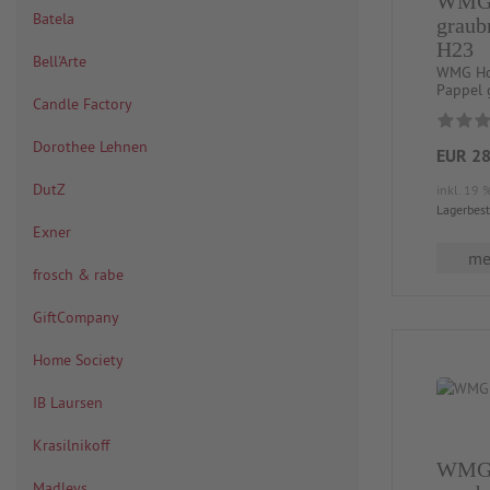
WMG H
Batela
graub
H23
Bell'Arte
WMG Hol
Pappel 
Candle Factory
Dorothee Lehnen
EUR 28
DutZ
inkl. 19 
Lagerbes
Exner
meh
frosch & rabe
GiftCompany
Home Society
IB Laursen
Krasilnikoff
WMG H
Madleys