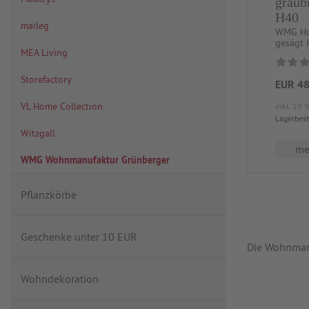
graub
H40
maileg
WMG Hol
gesägt 
MEA Living
Storefactory
EUR 48
VL Home Collection
inkl. 19 
Lagerbes
Witzgall
meh
WMG Wohnmanufaktur Grünberger
Pflanzkörbe
Geschenke unter 10 EUR
Die Wohnmanu
Wohndekoration