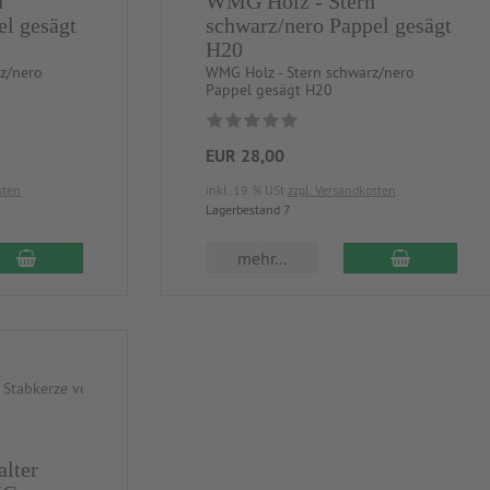
l
WMG Holz - Stern
el gesägt
schwarz/nero Pappel gesägt
H20
z/nero
WMG Holz - Stern schwarz/nero
Pappel gesägt H20
EUR 28,00
sten
inkl. 19 % USt
zzgl. Versandkosten
Lagerbestand 7
mehr...
alter