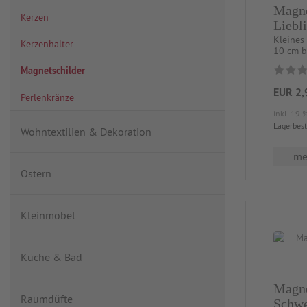
Magne
Kerzen
Liebl
Kleines 
Kerzenhalter
10 cm b
Magnetschilder
EUR 2,
Perlenkränze
inkl. 19 
Lagerbes
Wohntextilien & Dekoration
meh
Ostern
Kleinmöbel
Küche & Bad
Magne
Raumdüfte
Schwe