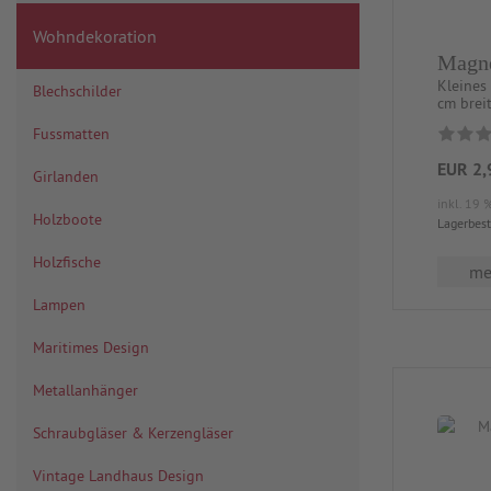
Wohndekoration
Magne
Kleines
Blechschilder
cm brei
Fussmatten
EUR 2,
Girlanden
inkl. 19 
Holzboote
Lagerbes
Holzfische
meh
Lampen
Maritimes Design
Metallanhänger
Schraubgläser & Kerzengläser
Vintage Landhaus Design