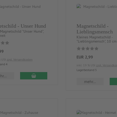
tschild - Unser Hund
Magnetschild -
Lieblingsmensch
 Magnetschild "Unser Hund",
reit
Kleines Magnetschild -
"Lieblingsmensch", 10 cm 
99
EUR 2,99
% USt
zzgl. Versandkosten
tand 4
inkl. 19 % USt
zzgl. Versandko
Lagerbestand 5
r...
mehr...