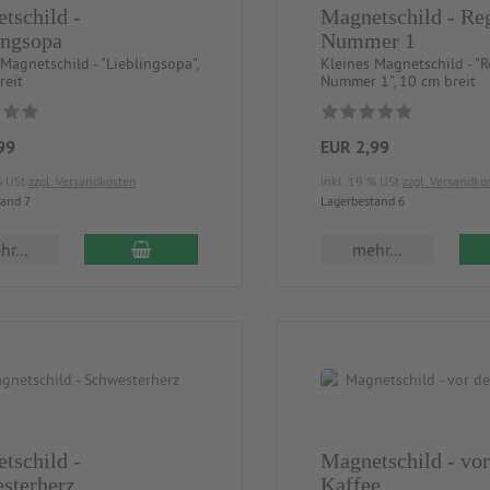
tschild -
Magnetschild - Re
ingsopa
Nummer 1
Magnetschild - "Lieblingsopa",
Kleines Magnetschild - "R
reit
Nummer 1", 10 cm breit
99
EUR 2,99
% USt
zzgl. Versandkosten
inkl. 19 % USt
zzgl. Versandko
tand 7
Lagerbestand 6
r...
mehr...
tschild -
Magnetschild - vo
sterherz
Kaffee ...