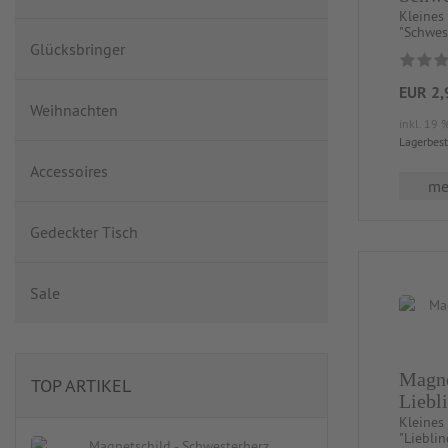
Kleines
"Schwest
Glücksbringer
EUR 2,
Weihnachten
inkl. 19 
Lagerbes
Accessoires
meh
Gedeckter Tisch
Sale
Magne
TOP ARTIKEL
Liebl
Kleines
"Liebli