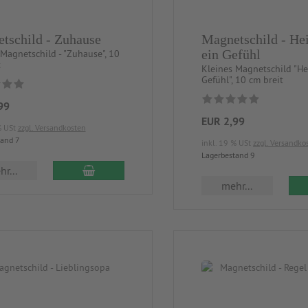
tschild - Zuhause
Magnetschild - Hei
ein Gefühl
 Magnetschild - "Zuhause", 10
t
Kleines Magnetschild "He
Gefühl", 10 cm breit
99
EUR 2,99
% USt
zzgl. Versandkosten
tand 7
inkl. 19 % USt
zzgl. Versandko
Lagerbestand 9
r...
mehr...