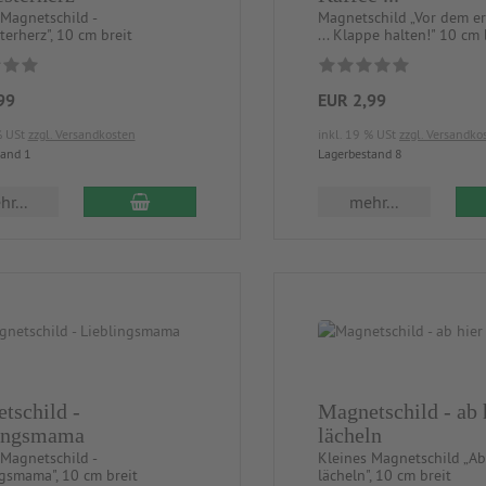
 Magnetschild -
Magnetschild „Vor dem er
erherz", 10 cm breit
... Klappe halten!" 10 cm 
99
EUR 2,99
% USt
zzgl. Versandkosten
inkl. 19 % USt
zzgl. Versandko
tand 1
Lagerbestand 8
r...
mehr...
tschild -
Magnetschild - ab h
ingsmama
lächeln
 Magnetschild -
Kleines Magnetschild „Ab 
ngsmama", 10 cm breit
lächeln", 10 cm breit