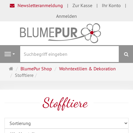
Newsletteranmeldung
Zur Kasse
Ihr Konto
Anmelden
S
Navigation
Startseite
BlumePur Shop
Wohntextilien & Dekoration
Stofftiere
Stofftiere