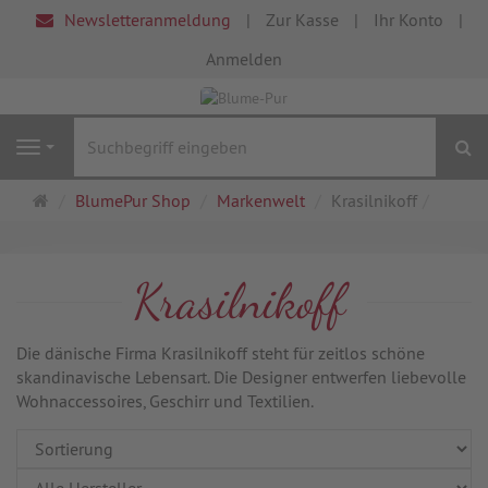
Newsletteranmeldung
Zur Kasse
Ihr Konto
Anmelden
S
Navigation
Startseite
BlumePur Shop
Markenwelt
Krasilnikoff
Krasilnikoff
Die dänische Firma Krasilnikoff steht für zeitlos schöne
skandinavische Lebensart. Die Designer entwerfen liebevolle
Wohnaccessoires, Geschirr und Textilien.