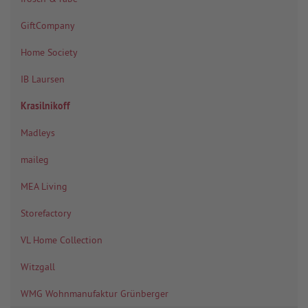
GiftCompany
Home Society
IB Laursen
Krasilnikoff
Madleys
maileg
MEA Living
Storefactory
VL Home Collection
Witzgall
WMG Wohnmanufaktur Grünberger