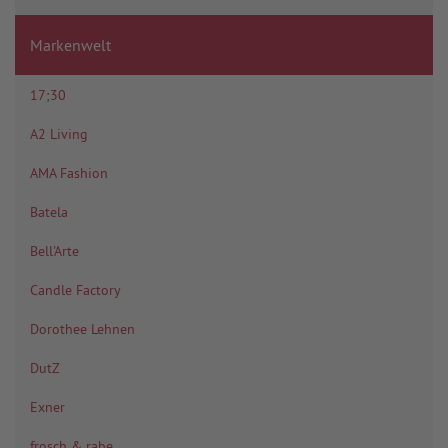
Markenwelt
17;30
A2 Living
AMA Fashion
Batela
Bell'Arte
Candle Factory
Dorothee Lehnen
DutZ
Exner
frosch & rabe