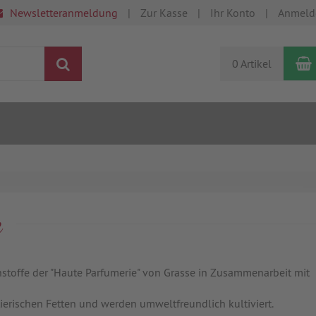
Newsletteranmeldung
Zur Kasse
Ihr Konto
Anmeld
Suchen
0 Artikel
e
hstoffe der "Haute Parfumerie" von Grasse in Zusammenarbeit mit
tierischen Fetten und werden umweltfreundlich kultiviert.