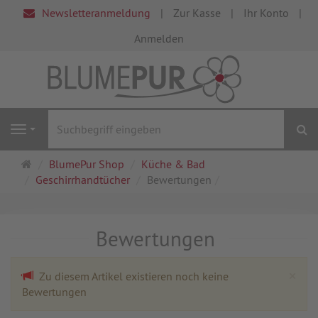
Newsletteranmeldung
Zur Kasse
Ihr Konto
Anmelden
S
Navigation
Startseite
BlumePur Shop
Küche & Bad
Geschirrhandtücher
Bewertungen
Bewertungen
Cl
×
Zu diesem Artikel existieren noch keine
Bewertungen