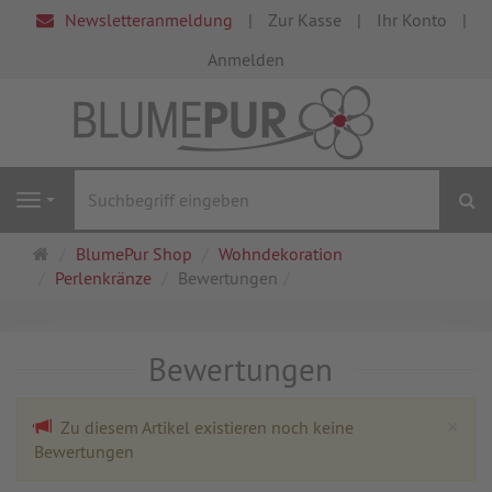
Newsletteranmeldung
Zur Kasse
Ihr Konto
Anmelden
S
Navigation
Startseite
BlumePur Shop
Wohndekoration
Perlenkränze
Bewertungen
Bewertungen
Cl
×
Zu diesem Artikel existieren noch keine
Bewertungen