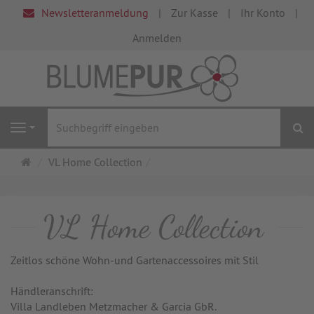
Newsletteranmeldung
Zur Kasse
Ihr Konto
Anmelden
S
Navigation
Startseite
VL Home Collection
VL Home Collection
Zeitlos schöne Wohn-und Gartenaccessoires mit Stil
Händleranschrift:
Villa Landleben Metzmacher & Garcia GbR.