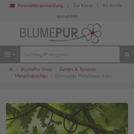
Newsletteranmeldung
Zur Kasse
Ihr Konto
Anmelden
S
Navigation
Startseite
BlumePur Shop
Garten & Terrasse
Metallhäuschen
Schwarzes Metallhaus klein