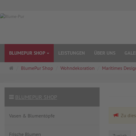
BLUMEPUR SHOP
LEISTUNGEN
ÜBER UNS
GALE
Startseite
BlumePur Shop
Wohndekoration
Maritimes Desig
BLUMEPUR SHOP
Zu diese
Vasen & Blumentöpfe
Frische Blumen
Zurück