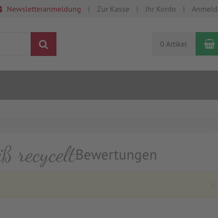
Newsletteranmeldung
Zur Kasse
Ihr Konto
Anmeld
Suchen
0 Artikel
ß recycelt
Bewertungen
×