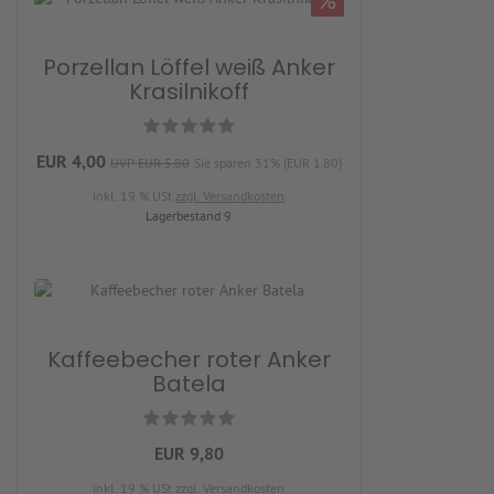
%
Porzellan Löffel weiß Anker
Krasilnikoff
EUR 4,00
UVP EUR 5,80
Sie sparen 31% (EUR 1,80)
inkl. 19 % USt
zzgl. Versandkosten
Lagerbestand 9
Kaffeebecher roter Anker
Batela
EUR 9,80
inkl. 19 % USt
zzgl. Versandkosten