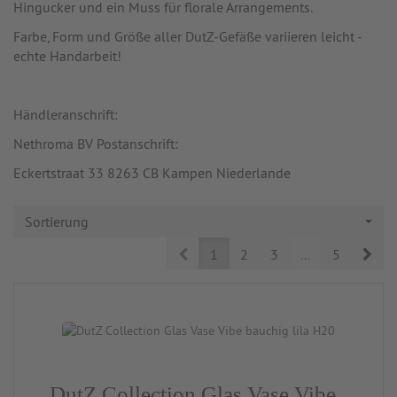
Hingucker und ein Muss für florale Arrangements.
Farbe, Form und Größe aller DutZ-Gefäße variieren leicht -
echte Handarbeit!
Händleranschrift:
Nethroma BV Postanschrift:
Eckertstraat 33 8263 CB Kampen Niederlande
Sortierung
Prev
Nex
1
2
3
...
5
DutZ Collection Glas Vase Vibe