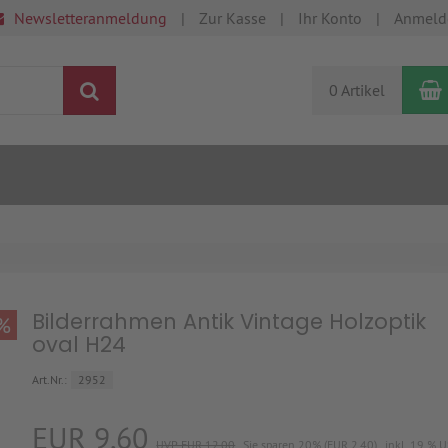
Newsletteranmeldung
Zur Kasse
Ihr Konto
Anmeld
Suchen
0 Artikel
Bilderrahmen Antik Vintage Holzoptik
%
oval H24
Art.Nr.:
2952
EUR 9,60
UVP EUR 12,00
Sie sparen 20% (EUR 2,40)
inkl. 19 % U