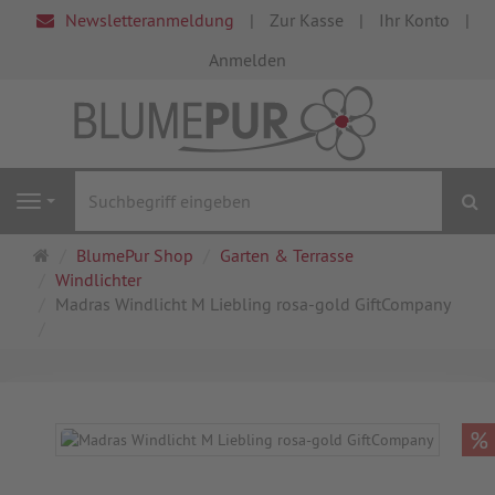
Newsletteranmeldung
Zur Kasse
Ihr Konto
Anmelden
S
Navigation
Startseite
BlumePur Shop
Garten & Terrasse
Windlichter
Madras Windlicht M Liebling rosa-gold GiftCompany
%