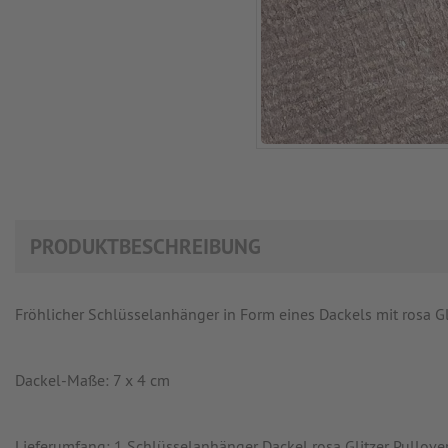
PRODUKTBESCHREIBUNG
Fröhlicher Schlüsselanhänger in Form eines Dackels mit rosa Gl
Dackel-Maße: 7 x 4 cm
Lieferumfang: 1 Schlüsselanhänger Dackel rosa Glitzer Pullove