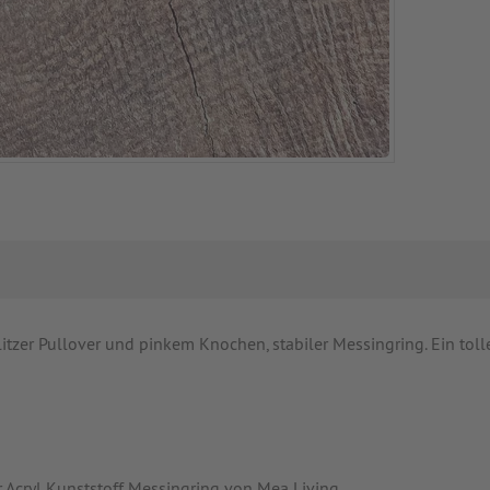
itzer Pullover und pinkem Knochen, stabiler Messingring. Ein toll
r Acryl Kunststoff Messingring von Mea Living