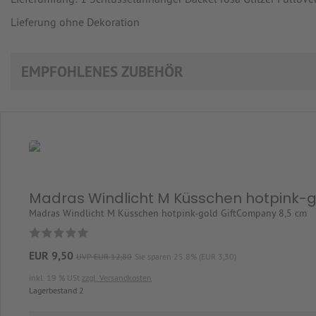
Lieferung ohne Dekoration
EMPFOHLENES ZUBEHÖR
Madras Windlicht M Küsschen hotpink-
Madras Windlicht M Küsschen hotpink-gold GiftCompany 8,5 cm
EUR 9,50
UVP EUR 12,80
Sie sparen 25.8% (EUR 3,30)
inkl. 19 % USt
zzgl. Versandkosten
Lagerbestand 2