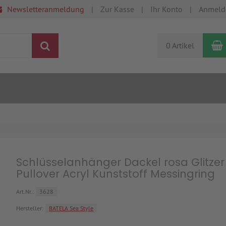
Newsletteranmeldung
Zur Kasse
Ihr Konto
Anmeld
Suchen
0 Artikel
Schlüsselanhänger Dackel rosa Glitzer
Pullover Acryl Kunststoff Messingring
Art.Nr.:
3628
Hersteller:
BATELA Sea Style